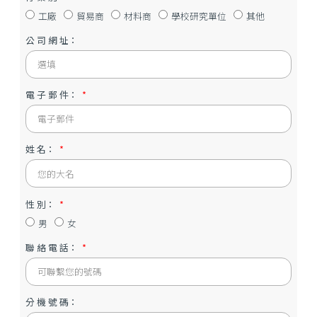
公司名稱：
行 業 別：
工廠
貿易商
材料商
學校研究單位
其他
公 司 網 址：
電 子 郵 件：
姓 名：
性 別：
男
女