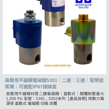
高壓用不鏽鋼電磁閥S301｜二通｜三通｜常閉或
常開｜可選配IP67接線盒
高壓用不鏽鋼材質二通電磁閥｜直動式｜閥體耐壓最大
1,050 Psi 型號：S301 , S302系列 [產品說明] 用動力電
源使 直動式 電磁閥 切換 流體