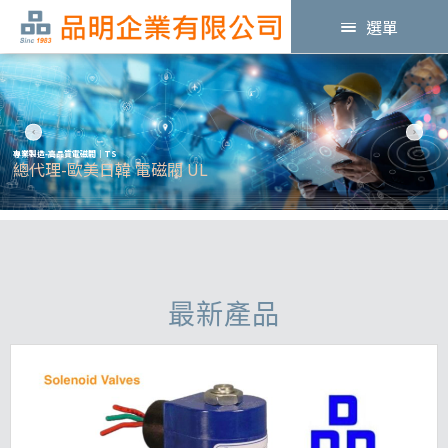
選單
專業製造-高品質電磁閥｜TS
總代理-歐美日韓 電磁閥 UL
最新產品