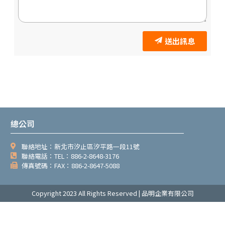
可上傳檔案 (jpg, gif,
pdf,png,xls,xlsx,doc,docx,ppt,pptx) 共計可上傳
10MB
您的寶貴意見：
送出訊息
總公司
聯絡地址：新北市汐止區汐平路一段11號
聯絡電話：TEL：886-2-8648-3176