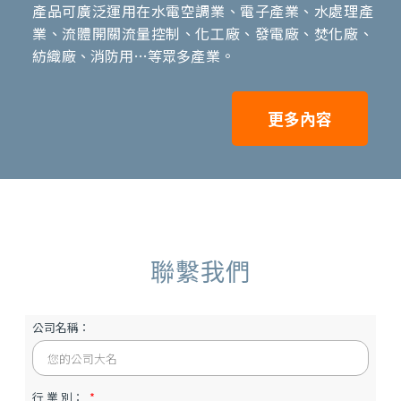
品明企業有限公司
(品青閥業有限公司)成立於1983年,專精生產各種高品
質DDD自動化控制閥,也不斷創新開發各種先進自動化
閥類,敝公司皆可滿足客戶不同需求,DDD自動化閥類
產品可廣泛運用在水電空調業、電子產業、水處理產
業、流體開關流量控制、化工廠、發電廠、焚化廠、
紡織廠、消防用…等眾多產業。
更多內容
聯繫我們