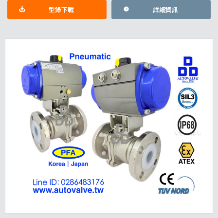
多通閥專家｜認證有保障
三通法蘭口氣動閥｜氣動多通閥找品明最專業｜Omron
日本製閥位感知｜全國各大閥廠指定配合一條龍服務 氣
動開關三通切換｜三通比例控制閥｜選配4通或5通閥｜
多段切換
型錄下載
詳細資訊