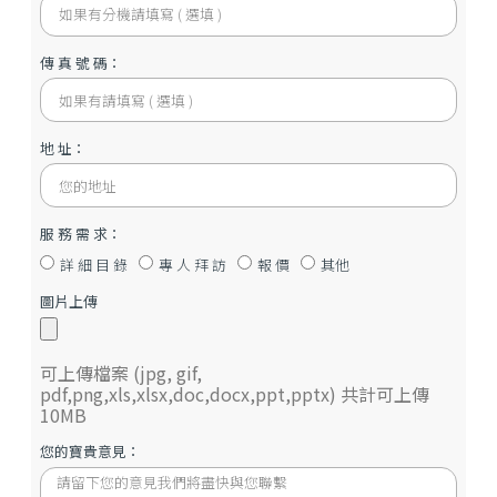
聯 絡 電 話：
分 機 號 碼：
傳 真 號 碼：
地 址：
服 務 需 求：
詳 細 目 錄
專 人 拜 訪
報 價
其他
圖片上傳