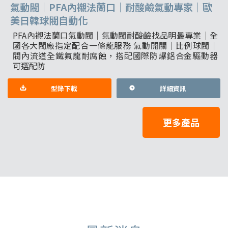
氣動閥｜PFA內襯法蘭口｜耐酸鹼氣動專家｜歐
美日韓球閥自動化
PFA內襯法蘭口氣動閥｜氣動閥耐酸鹼找品明最專業｜全
國各大閥廠指定配合一條龍服務 氣動開關｜比例球閥｜
閥內流道全鐵氟龍耐腐蝕，搭配國際防爆鋁合金驅動器
可選配防
型錄下載
詳細資訊
更多產品