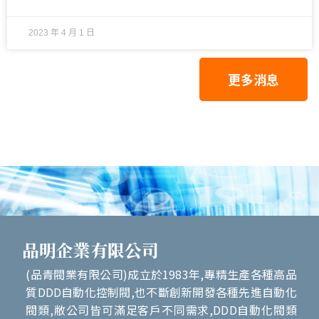
Rotork YTC定位器台灣專業代理｜Rotork找品青交
期最快｜整組閥一條龍服務No.1｜專精Rotork全系
列電動/氣動閥類周邊配件
2023 年 4 月 1 日
更多消息