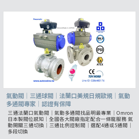
氣動閥｜三通球閥｜法蘭口美規日規歐規｜氣動