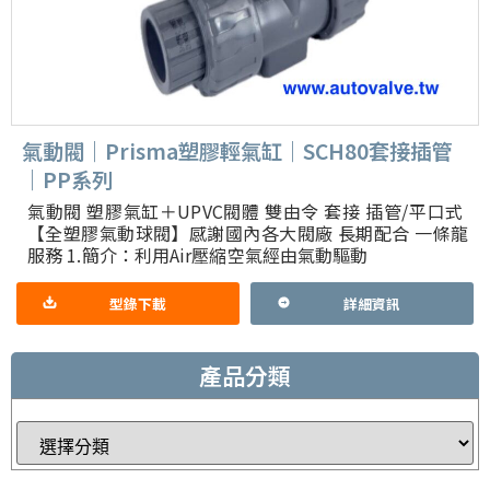
氣動閥｜Prisma塑膠輕氣缸｜SCH80套接插管
｜PP系列
氣動閥 塑膠氣缸＋UPVC閥體 雙由令 套接 插管/平口式
【全塑膠氣動球閥】感謝國內各大閥廠 長期配合 一條龍
服務 1.簡介：利用Air壓縮空氣經由氣動驅動
型錄下載
詳細資訊
產品分類