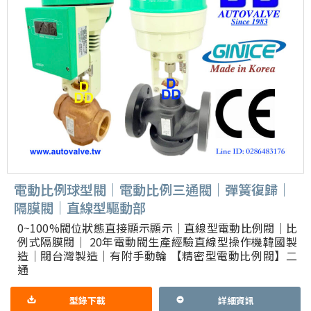
電動比例球型閥｜電動比例三通閥｜彈簧復歸｜
隔膜閥｜直線型驅動部
0~100%閥位狀態直接顯示顯示｜直線型電動比例閥｜比
例式隔膜閥｜ 20年電動閥生產經驗直線型操作機韓國製
造｜閥台灣製造｜有附手動輪 【精密型電動比例閥】二
通
型錄下載
詳細資訊