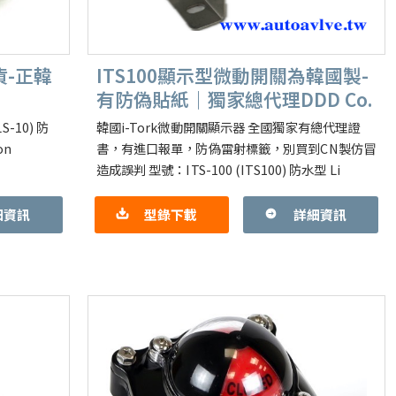
貨-正韓
ITS100顯示型微動開關為韓國製-
有防偽貼紙｜獨家總代理DDD Co.
-10) 防
韓國i-Tork微動開關顯示器 全國獨家有總代理證
on
書，有進口報單，防偽雷射標籤，別買到CN製仿冒
造成誤判 型號：ITS-100 (ITS100) 防水型 Li
細資訊
型錄下載
詳細資訊