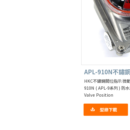
APL-910N不
HKC不鏽鋼閥位指示 微動
910N ( APL-9系列 ) 防水型
Valve Position
型錄下載