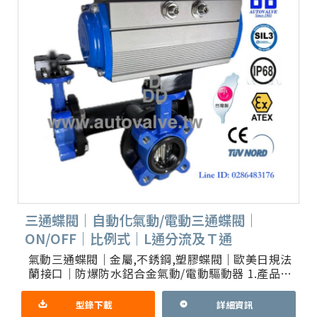
三通蝶閥｜自動化氣動/電動三通蝶閥｜
ON/OFF｜比例式｜L通分流及Ｔ通
氣動三通蝶閥｜金屬,不銹鋼,塑膠蝶閥｜歐美日規法
蘭接口｜防爆防水鋁合金氣動/電動驅動器 1.產品重
點：三通蝶閥Ｔ通或L通流向切換控制｜比例式流量
分配控制｜電動操
型錄下載
詳細資訊