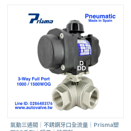
氣動三通閥｜不銹鋼牙口全流量｜Prisma塑