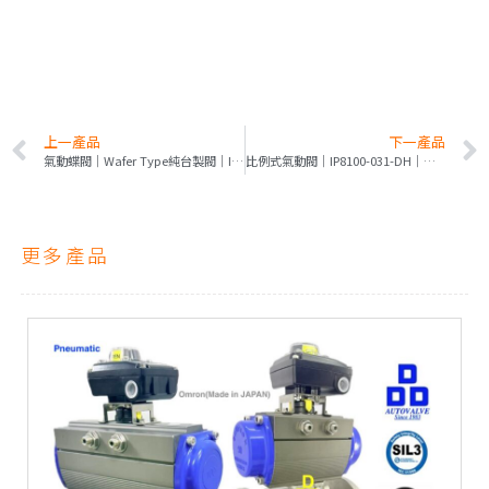
上一產品
下一產品
氣動蝶閥｜Wafer Type純台製閥｜ITALY AP系列防爆型鋁合金驅動器
比例式氣動閥｜IP8100-031-DH｜不銹鋼法蘭口｜V型球體｜自動比例控制｜RD
更多產品