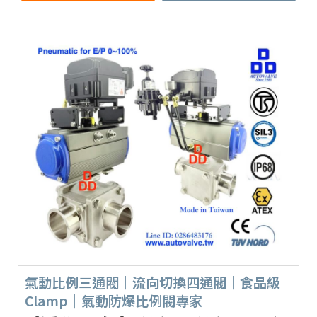
氣動比例三通閥｜流向切換四通閥｜食品級
Clamp｜氣動防爆比例閥專家