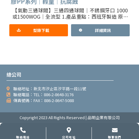
膠PP系列｜輕量｜抗腐蝕
【氣動三通球閥】三通四通球閥｜不銹鋼牙口 1000
或1500WOG｜全流型 1.產品重點：西班牙製造 原裝
進口 Prisma防爆型氣動驅動器 純台製三通或四通閥
型錄下載
詳細資訊
總公司
聯絡地址：新北市汐止區汐平路一段11號
聯絡電話：TEL：886-2-8648-3176
傳真號碼：FAX：886-2-8647-5088
Copyright 2023 All Rights Reserved | 品明企業有限公司
聯絡電話
公司地址
聯繫我們