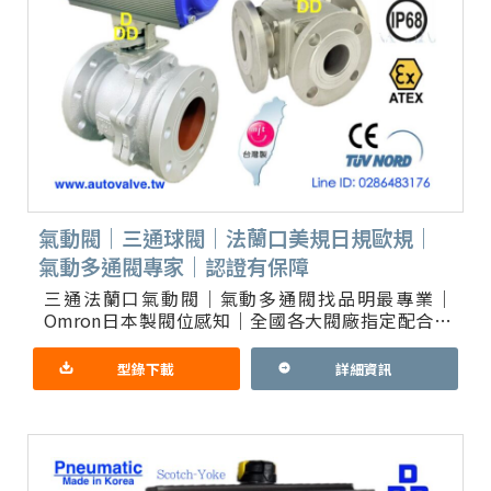
氣動閥｜三通球閥｜法蘭口美規日規歐規｜
氣動多通閥專家｜認證有保障
三通法蘭口氣動閥｜氣動多通閥找品明最專業｜
Omron日本製閥位感知｜全國各大閥廠指定配合一
條龍服務 氣動開關三通切換｜三通比例控制閥｜選
配4通或5通閥｜多段切換
型錄下載
詳細資訊