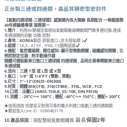
正台製三通或四通閥，高品質精密型密封件
【氣動四通球閥-三通球閥】感謝國內各大閥廠 長期配合 一條龍服務
40年經驗最專業 服務第一
1.簡介：
利用Air壓縮空氣經由氣動驅動器轉動閥門做多通切換,達成
多通球閥的自動 切換 控制
2.產地：KOREA
製造 原裝進口 (非大陸貼牌 )
3.認證：
SIL3 , ATEX , IP68, CE國際認證
4.選配：氣控電磁閥 , 閥位感知–顯示型微動開關 ; 磁鐵感知開關 ; 比
例控制定位器 ; 附手動操作器
閥體可選裝歐美日進口三通球閥 四通球閥 , 品明企業專精歐美日進口
多通球閥
6.流向：三通 T型 或 L型 或 X型
7.氣口：1/8″ 或 1/4”PT (雙動 ; 單動)
8.尺寸：1”~12”(DN25~DN300)
9.材質：閥體304(CF8), 316(CF8M) , 316L, WCB , FCD
10.口規：法蘭口 (ANSI-150LB, JIS-10K, DIN PN16)
11.流體：-20°C〜+ 100°C ; 選配 -40°C〜+ 150°C ; 選配+ 200°C
★技術諮詢 找便宜又耐用可靠的義大利進口氣動三通四通閥類
★歡迎加入Line ID : 0286483176
最長
保固2年
10.產品保固：
搭配整組氣動閥購買