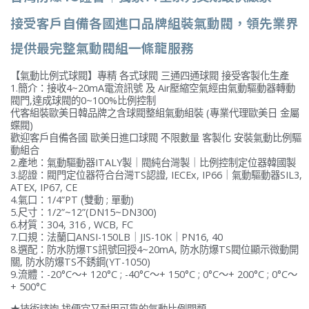
接受客戶自備各國進口品牌組裝氣動閥，領先業界
提供最完整氣動閥組一條龍服務
【氣動比例式球閥】專精 各式球閥 三通四通球閥 接受客製化生產
1.簡介：接收4~20mA電流訊號 及 Air壓縮空氣經由氣動驅動器轉動
閥門,達成球閥的0~100%比例控制
代客組裝歐美日韓品牌之含球閥整組氣動組裝 (專業代理歐美日 金屬
蝶閥)
歡迎客戶自備各國 歐美日進口球閥 不限數量 客製化 安裝氣動比例驅
動組合
2.產地：氣動驅動器ITALY製｜閥純台灣製｜比例控制定位器韓國製
3.認證：閥門定位器符合台灣TS認證, IECEx, IP66｜氣動驅動器SIL3,
ATEX, IP67, CE
4.氣口：1/4”PT (雙動 ; 單動)
5.尺寸：1/2”~12”(DN15~DN300)
6.材質：304, 316 , WCB, FC
7.口規：法蘭口ANSI-150LB｜JIS-10K｜PN16, 40
8.選配：防水防爆TS訊號回授4~20mA, 防水防爆TS閥位顯示微動開
關, 防水防爆TS不銹鋼(YT-1050)
9.流體：-20°C〜+ 120°C ; -40°C〜+ 150°C ; 0°C〜+ 200°C ; 0°C〜
+ 500°C
★技術諮詢 找便宜又耐用可靠的氣動比例閥類