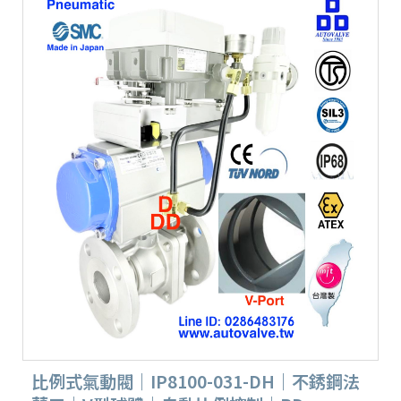
比例式氣動閥｜IP8100-031-DH｜不銹鋼法