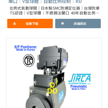
蘭口｜V型球體｜自動比例控制｜RD
比例式氣動球閥｜日本製SMC防爆定位器｜台灣防爆
TS認證｜V型球體｜不銹鋼法蘭口 40年自動比例閥
生產｜配氣管可選不銹鋼316(L)｜配線管可選台灣
TS防爆認證
型錄下載
詳細資訊