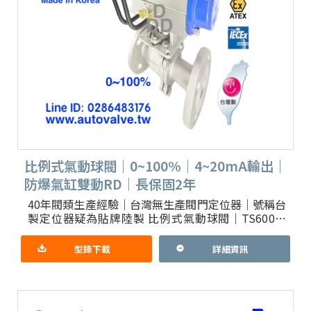
比例式氣動球閥｜0~100%｜4~20mA輸出｜
防爆氣缸雙動RD｜長保固2年
40年閥類生產經驗｜台灣無生產閥門定位器｜號稱台
製定位器疑為貼牌陸製 比例式氣動球閥｜TS600台
灣總代理防爆TS認證定位器，證書有政府把關產地
現形 配線管可選
型錄下載
詳細資訊