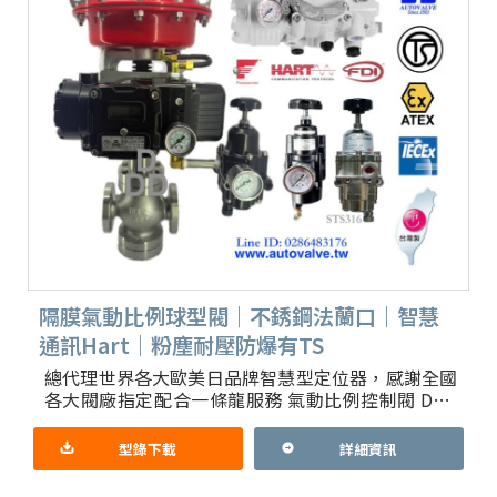
隔膜氣動比例球型閥｜不銹鋼法蘭口｜智慧
通訊Hart｜粉塵耐壓防爆有TS
總代理世界各大歐美日品牌智慧型定位器，感謝全國
各大閥廠指定配合一條龍服務 氣動比例控制閥 DDD
牌Rotork YTC牌 不鏽鋼316有台灣防爆TS標章 直線
型
型錄下載
詳細資訊