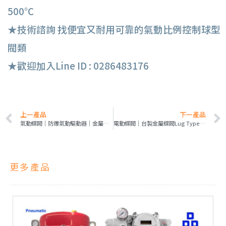
500°C
★技術諮詢 找便宜又耐用可靠的氣動比例控制球型
閥類
★歡迎加入Line ID : 0286483176
上一產品
下一產品
氣動蝶閥｜防爆氣動驅動器｜金屬蝶閥｜正APL-210N
電動蝶閥｜台製金屬蝶閥Lug Type多耳式｜KE全鋁IP68驅動器｜開關,比例
更多產品