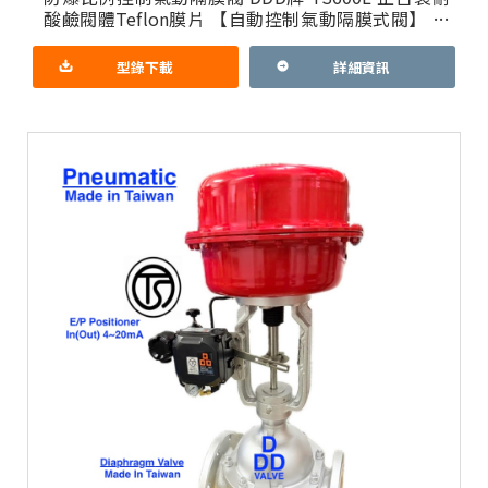
酸鹼閥體Teflon膜片 【自動控制氣動隔膜式閥】 感
謝國內各大控制閥廠 長期配合 一條龍服務 1.簡介
型錄下載
詳細資訊