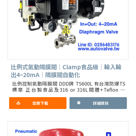
比例式氣動隔膜閥｜Clamp食品級｜輸入輸
出4~20mA｜隔膜閥自動化
比例控制氣動隔膜閥 DDD牌 TS600L 有台灣防爆TS
標章 正台製食品及316 or 316L閥體+Teflon or
EPDM or Viton膜片 精密
型錄下載
詳細資訊