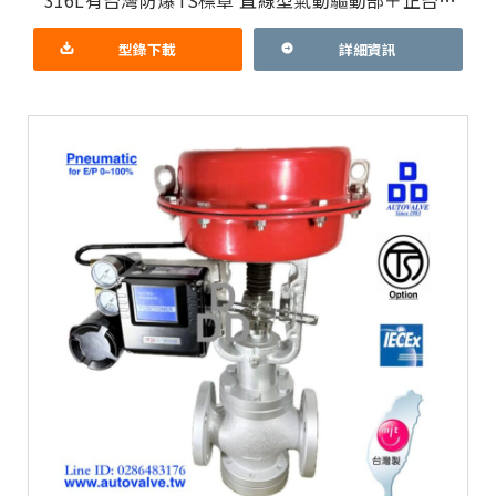
316L有台灣防爆TS標章 直線型氣動驅動部＋正台製
食品級316L閥體+Teflon or EPDM
型錄下載
詳細資訊