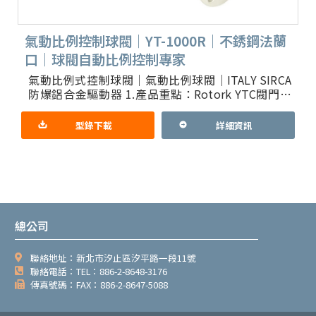
氣動比例控制球閥｜YT-1000R｜不銹鋼法蘭
口｜球閥自動比例控制專家
氣動比例式控制球閥｜氣動比例球閥｜ITALY SIRCA
防爆鋁合金驅動器 1.產品重點：Rotork YTC閥門定
位器YT-1000R有台灣防爆TS證書｜獨家Y
型錄下載
詳細資訊
總公司
聯絡地址：新北市汐止區汐平路一段11號
聯絡電話：TEL：886-2-8648-3176
傳真號碼：FAX：886-2-8647-5088