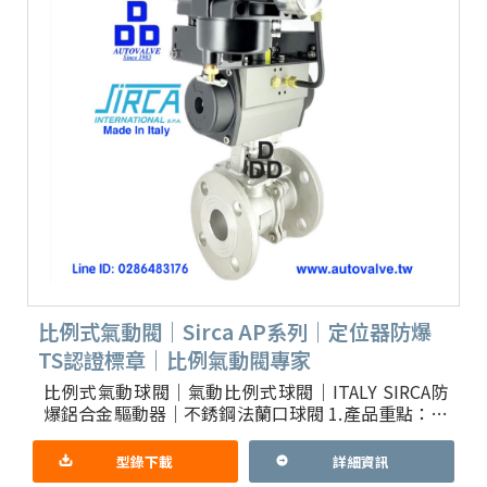
比例式氣動閥｜Sirca AP系列｜定位器防爆
TS認證標章｜比例氣動閥專家
比例式氣動球閥｜氣動比例式球閥｜ITALY SIRCA防
爆鋁合金驅動器｜不銹鋼法蘭口球閥 1.產品重點：閥
門定位器YT-1000R有台灣防爆TS認證標章, 美國
型錄下載
詳細資訊