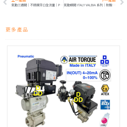
氣動三通閥｜不銹鋼牙口全流量｜Prisma塑膠PP系列｜輕量｜抗腐蝕
氣動蝶閥 ITALY VALBIA 系列｜耐酸鹼PTFE閥座｜總代理歐美日驅動器
更多產品