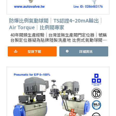
防爆比例氣動球閥｜TS認證4~20mA輸出｜
Air Torque｜比例閥專家
40年閥類生產經驗｜台灣並無生產閥門定位器｜號稱
台製定位器疑為貼牌陸製洗產地 比例式氣動球閥｜
總代理防爆TS認證定位器，防爆證書有政府把關產
地現形 領先業界提供
型錄下載
詳細資訊