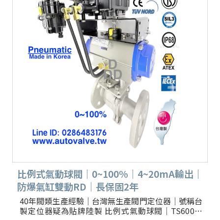
比例式氣動球閥｜0~100%｜4~20mA輸出｜
防爆氣缸雙動RD｜長保固2年
40年閥類生產經驗｜台灣無生產閥門定位器｜號稱台
製定位器疑為貼牌陸製 比例式氣動球閥｜TS600台