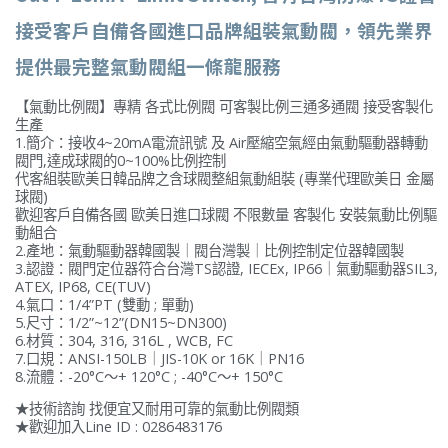
接受客戶自備各國進口品牌組裝氣動閥，領先業界
提供最完整氣動閥組一條龍服務
【氣動比例閥】專精 各式比例閥 可客製比例三通多通閥 接受客製化
生產
1.簡介：接收4~20mA電流訊號 及 Air壓縮空氣經由氣動驅動器轉動
閥門,達成球閥的0~100%比例控制
代客組裝歐美日韓品牌之含球閥整組氣動組裝 (專業代理歐美日 金屬
球閥)
歡迎客戶自備各國 歐美日進口球閥 不限數量 客製化 安裝氣動比例驅
動組合
2.產地：氣動驅動器韓國製｜閥台灣製｜比例控制定位器韓國製
3.認證：閥門定位器符合台灣TS認證, IECEx, IP66｜氣動驅動器SIL3,
ATEX, IP68, CE(TUV)
4.氣口：1/4”PT (雙動 ; 單動)
5.尺寸：1/2”~12”(DN15~DN300)
6.材質：304, 316, 316L , WCB, FC
7.口規：ANSI-150LB｜JIS-10K or 16K｜PN16
8.流體：-20°C〜+ 120°C ; -40°C〜+ 150°C
★技術諮詢 找便宜又耐用可靠的氣動比例閥類
★歡迎加入Line ID : 0286483176