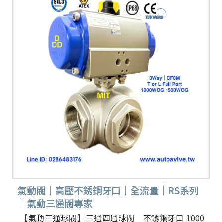
氣動閥｜高壓不銹鋼牙口｜全流量｜RS系列
｜氣動三通閥專家
【氣動三通球閥】三通四通球閥｜不銹鋼牙口 1000