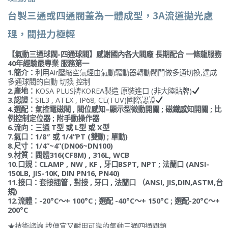
台製三通或四通閥蓋為一體成型，3A流道拋光處
理，閥扭力極輕
【氣動三通球閥-四通球閥】感謝國內各大閥廠 長期配合 一條龍服務
40年經驗最專業 服務第一
1.簡介：
利用Air壓縮空氣經由氣動驅動器轉動閥門做多通切換,達成
多通球閥的自動 切換 控制
2.產地：
KOSA PLUS牌KOREA製造 原裝進口 (非大陸貼牌)
3.認證：
SIL3 , ATEX , IP68, CE(TUV)國際認證
4.選配：氣控電磁閥 , 閥位感知–顯示型微動開關 ; 磁鐵感知開關 ; 比
例控制定位器 ; 附手動操作器
6.流向：三通 T型 或 L型 或 X型
7.氣口：1/8″ 或 1/4”PT (雙動 ; 單動)
8.尺寸：1/4”~4”(DN06~DN100)
9.材質：閥體316(CF8M) , 316L, WCB
10.口規：CLAMP , NW , KF , 牙口BSPT, NPT ; 法蘭口 (ANSI-
150LB, JIS-10K, DIN PN16, PN40)
11.接口：套接插管 , 對接 , 牙口 , 法蘭口 （ANSI, JIS,DIN,ASTM,台
規)
12.流體：-20°C〜+ 100°C ; 選配 -40°C〜+ 150°C ; 選配-20°C〜+
200°C
★技術諮詢 找便宜又耐用可靠的氣動三通四通閥類