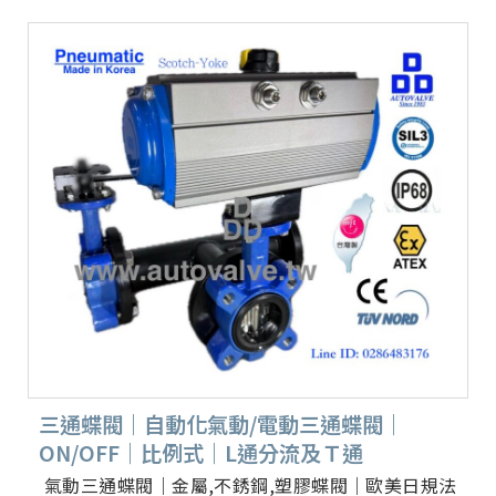
三通蝶閥｜自動化氣動/電動三通蝶閥｜
ON/OFF｜比例式｜L通分流及Ｔ通
氣動三通蝶閥｜金屬,不銹鋼,塑膠蝶閥｜歐美日規法