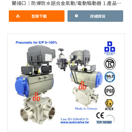
蘭接口｜防爆防水鋁合金氣動/電動驅動器 1.產品重
點：三通蝶閥Ｔ通或L通流向切換控制｜比例式流量
分配控制｜電動操
型錄下載
詳細資訊