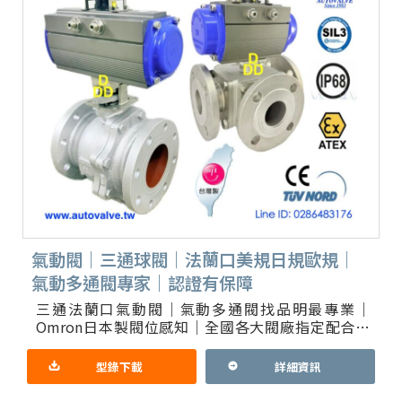
氣動閥｜三通球閥｜法蘭口美規日規歐規｜
氣動多通閥專家｜認證有保障
三通法蘭口氣動閥｜氣動多通閥找品明最專業｜
Omron日本製閥位感知｜全國各大閥廠指定配合一
條龍服務 氣動開關三通切換｜三通比例控制閥｜選
配4通或5通閥｜多段切換
型錄下載
詳細資訊