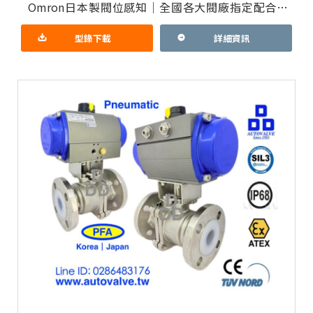
Omron日本製閥位感知｜全國各大閥廠指定配合一
條龍服務 氣動開關三通切換｜三通比例控制閥｜選
配4通或5通閥｜多段切換
型錄下載
詳細資訊