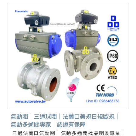
氣動閥｜三通球閥｜法蘭口美規日規歐規｜
氣動多通閥專家｜認證有保障
三通法蘭口氣動閥｜氣動多通閥找品明最專業｜