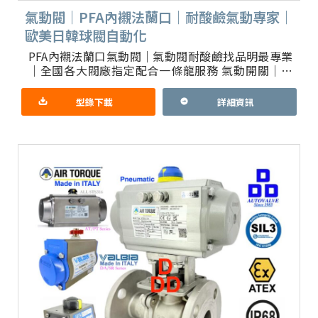
氣動閥｜PFA內襯法蘭口｜耐酸鹼氣動專家｜
歐美日韓球閥自動化
PFA內襯法蘭口氣動閥｜氣動閥耐酸鹼找品明最專業
｜全國各大閥廠指定配合一條龍服務 氣動開關｜比
例球閥｜閥內流道全鐵氟龍耐腐蝕，搭配國際防爆鋁
合金驅動器 可選配防
型錄下載
詳細資訊