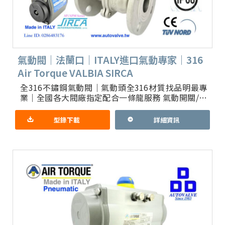
氣動閥｜法蘭口｜ITALY進口氣動專家｜316
Air Torque VALBIA SIRCA
全316不鏽鋼氣動閥｜氣動頭全316材質找品明最專
業｜全國各大閥廠指定配合一條龍服務 氣動開關/比
例球閥｜耐腐蝕 高壓專用 防爆鋁合金驅動器 1.產品
重點：全部
型錄下載
詳細資訊