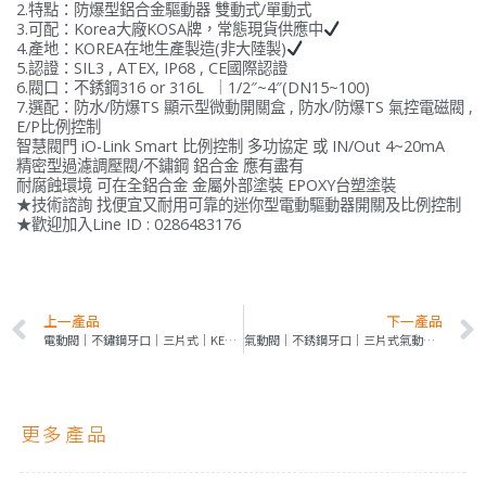
2.特點：防爆型鋁合金驅動器 雙動式/單動式
3.可配：Korea大廠KOSA牌，常態現貨供應中
4.產地：KOREA在地生產製造(非大陸製)
5.認證：SIL3 , ATEX, IP68 , CE國際認證
6.閥口：不銹鋼316 or 316L ｜1/2″~4″(DN15~100)
7.選配：防水/防爆TS 顯示型微動開關盒 , 防水/防爆TS 氣控電磁閥 ,
E/P比例控制
智慧閥門 iO-Link Smart 比例控制 多功協定 或 IN/Out 4~20mA
精密型過濾調壓閥/不鏽鋼 鋁合金 應有盡有
耐腐蝕環境 可在全鋁合金 金屬外部塗裝 EPOXY台塑塗裝
★技術諮詢 找便宜又耐用可靠的迷你型電動驅動器開關及比例控制
★歡迎加入Line ID : 0286483176
上一產品
下一產品
電動閥｜不鏽鋼牙口｜三片式｜KE｜附快速手動裝置｜IP68
氣動閥｜不銹鋼牙口｜三片式氣動球閥｜RD系列
更多產品