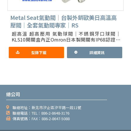
Metal Seat氣動閥｜台製外銷歐美日高溫高
壓閥｜全套氣動閥專家｜RS
超高溫 超高壓用 氣動球閥｜不銹鋼牙口球閥｜
KLS10開關盒內正Omron日本製開關有IP68認證 1.
產品重點：閥內金屬密封件，外銷歐美日最高品質純
台製球閥，
型錄下載
詳細資訊
總公司
聯絡地址：新北市汐止區汐平路一段11號
聯絡電話：TEL：886-2-8648-3176
傳真號碼：FAX：886-2-8647-5088