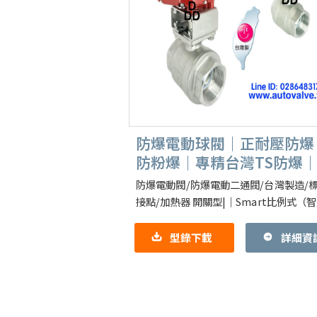
防爆電動球閥｜正耐壓防爆
防粉爆｜專精台灣TS防爆
關或比例
防爆電動閥/防爆電動二通閥/台灣製造/
接點/加熱器 開關型|｜Smart比例式（
例控制板具自動校正補償燈號指示多功能
【防爆型電動驅動器】各式防爆
型錄下載
詳細資