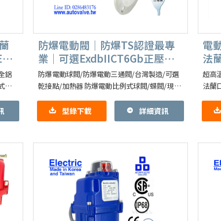
蘭
防爆電動閥｜防爆TS認證最專
電
E｜
業｜可選ExdbIICT6Gb正壓防
法
爆防粉爆
鋁
全鋁
防爆電動球閥/防爆電動三通閥/台灣製造/可選
超高
式
乾接點/加熱器 防爆電動比例式球閥/蝶閥/現場
法蘭口
動｜開
操作/扭力保護 型號：KPF系列，OME系列
600
【防爆型電動驅動器】各式
力, 
訊
型錄下載
詳細資訊