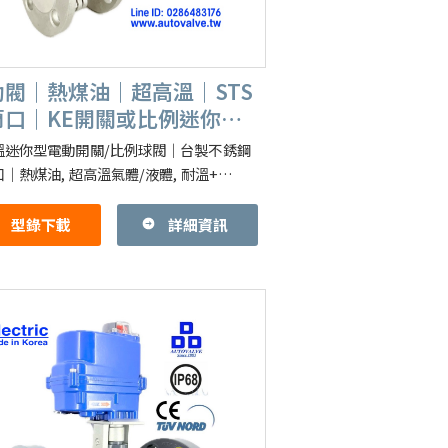
動閥｜熱煤油｜超高溫｜STS
蘭口｜KE開關或比例迷你全
溫迷你型電動開關/比例球閥｜台製不銹鋼
｜熱煤油, 超高溫氣體/液體, 耐溫+
°C 特點：閥體可客製化～超高溫氣, 低扭
極低溫, 極高溫,
型錄下載
詳細資訊