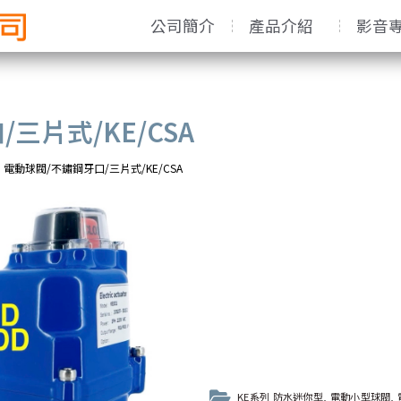
公司簡介
產品介紹
影音
三片式/KE/CSA
電動球閥/不鏽鋼牙口/三片式/KE/CSA
KE系列 防水迷你型
,
電動小型球閥
,