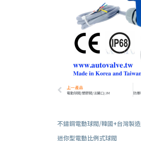
上一產品
電動球閥/塑膠閥/法蘭口/JM
不鏽鋼電動球閥/韓國+台灣製造
迷你型電動比例式球閥