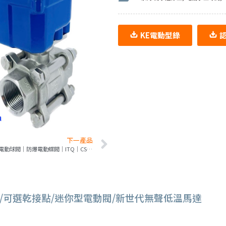
KE電動型錄
下一產品
防爆電動球閥｜防爆電動蝶閥｜ITQ｜CSA/UL認證
/可選乾接點/迷你型電動閥/新世代無聲低溫馬達