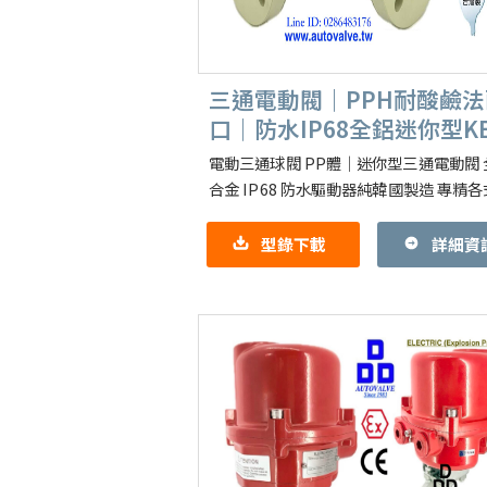
三通電動閥｜PPH耐酸鹼法
口｜防水IP68全鋁迷你型K
Smart DC
電動三通球閥 PP體｜迷你型三通電動閥 
合金 IP68 防水驅動器純韓國製造 專精各
PPH PP二通三通球閥 手動｜電動｜氣
關三通切換型｜比例智慧控
型錄下載
詳細資