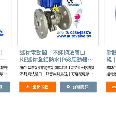
｜
迷你電動閥｜不鏽鋼法蘭口｜
耐
｜開
KE迷你全鋁防水IP68驅動器
規｜
CSA｜無聲馬達
開
標配乾
迷你型電動球閥(電動頭與閥1:1完美比例)球閥
電動
智慧比
不銹鋼法蘭口｜靜音無聲馬達｜可選配乾接點
通電
）
特點：開關12秒，閥體可客製化～蒸氣, 閥內無
閥】
油, 低扭力, 極低溫,
二通三
訊
型錄下載
詳細資訊