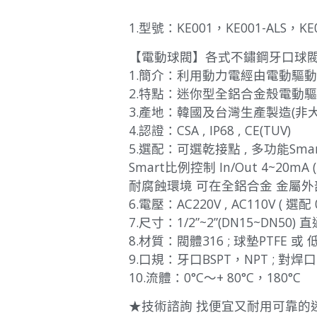
1.型號：KE001，KE001-ALS，KE
【電動球閥】各式不鏽鋼牙口球閥
1.簡介：利用動力電經由電動驅
2.特點：迷你型全鋁合金殼電動
3.產地：韓國及台灣生產製造(非
4.認證：CSA , IP68 , CE(TUV)
5.選配：可選乾接點 , 多功能Sm
Smart比例控制 In/Out 4~20
耐腐蝕環境 可在全鋁合金 金屬外部
6.電壓：AC220V , AC110V ( 選配 0
7.尺寸：1/2”~2”(DN15~DN50)
8.材質：閥體316 ; 球墊PTFE 或
9.口規：牙口BSPT，NPT ; 對焊口，套
10.流體：0°C〜+ 80°C，180°C
★技術諮詢 找便宜又耐用可靠的