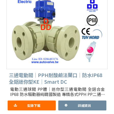
三通電動閥｜PPH耐酸鹼法蘭口｜防水IP68
全鋁迷你型KE｜Smart DC
電動三通球閥 PP體｜迷你型三通電動閥 全鋁合金
IP68 防水驅動器純韓國製造 專精各式PPH PP二通三
通球閥 手動｜電動｜氣動｜開關三通切換型｜比例
智慧控
型錄下載
詳細資訊