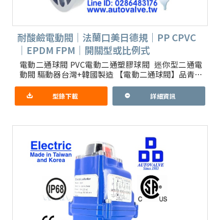
耐酸鹼電動閥｜法蘭口美日德規｜PP CPVC
｜EPDM FPM｜開關型或比例式
電動二通球閥 PVC電動二通塑膠球閥 迷你型二通電
動閥 驅動器台灣+韓國製造 【電動二通球閥】品青閥
業專精 各式二通三通球閥 全部塑膠二通三通電動閥
1.簡介
型錄下載
詳細資訊