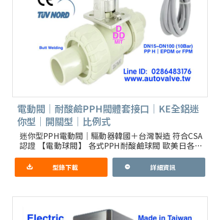
電動閥｜耐酸鹼PPH閥體套接口｜KE全鋁迷
你型｜開關型｜比例式
迷你型PPH電動閥｜驅動器韓國＋台灣製造 符合CSA
認證 【電動球閥】 各式PPH耐酸鹼球閥 歐美日各大
品牌組裝氣動閥 1.簡介：利用動力電經由電動驅動器
轉動P
型錄下載
詳細資訊