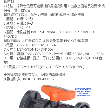
動控制
2.特點：採靜音低溫可連續操作馬達高耐用，出廠上齒輪長效潤滑 免
保養，附手動裝置
塑膠球閥採高耐用低扭力設計,適用於水,熱水,酸鹼液體
3.開關：16秒, 25秒
3.產地：台灣製造
4.認證：IP67 , CE
5.選配：比例控制 In/Out 4~20mA，0~10VDC，2~10VDC，
1~5VDC
耐腐蝕環境 可在全鋁合金 金屬外部塗裝 EPOXY台塑塗裝
6.電壓：AC220V , AC110V , DC24V
7.尺寸：1/2”~6”(DN15~DN150)
8.材質：閥體UPVC , CPVC , PP , PVDF ; O環 EPDM , Viton , FPM
9.口規：套接插管 , 對接 , 牙口 , 法蘭口 （ANSI, JIS,DIN,ASTM,台
規)
10.流體：0°C〜+ 100°C(CPVC) ; 0°C〜+ 50°C(UPVC)
★技術諮詢 找便宜又耐用可靠的電動閥類
★歡迎加入Line ID : 0286483176