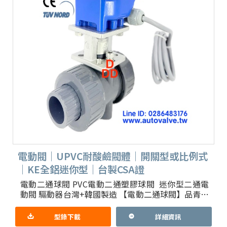
電動閥｜UPVC耐酸鹼閥體｜開關型或比例式
｜KE全鋁迷你型｜台製CSA證
電動二通球閥 PVC電動二通塑膠球閥 迷你型二通電
動閥 驅動器台灣+韓國製造 【電動二通球閥】品青閥
業專精 各式二通三通球閥 全部塑膠二通三通電動閥
1.簡介
型錄下載
詳細資訊