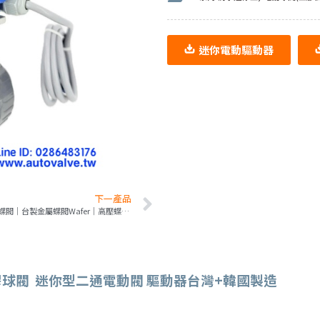
迷你電動驅動器
下一產品
電動蝶閥｜台製金屬蝶閥Wafer｜高壓蝶閥｜DM全鋁防水驅動器
膠球閥 迷你型二通電動閥 驅動器台灣+
韓國製造