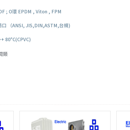
 ; O環 EPDM , Viton , FPM
 （ANSI, JIS,DIN,ASTM,台規)
+ 80°C(CPVC)
閥類