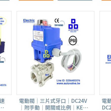
快速
電動閥｜三片式牙口｜DC24V
電
例
｜附手動｜開關或比例｜KE迷
DC