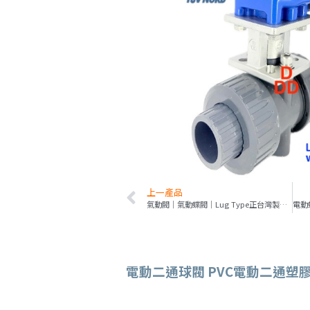
上一產品
氣動閥｜氣動蝶閥｜Lug Type正台灣製｜防爆鋁合金氣缸驅動器AD
電動二通球閥 PVC電動二通塑