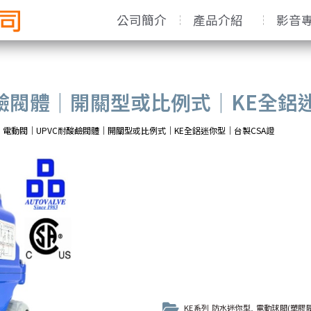
公司簡介
產品介紹
影音
鹼閥體｜開關型或比例式｜KE全鋁迷
電動閥｜UPVC耐酸鹼閥體｜開關型或比例式｜KE全鋁迷你型｜台製CSA證
KE系列 防水迷你型
,
電動球閥(塑膠閥