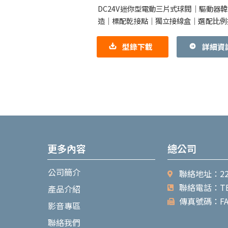
｜KE迷你型
DC24V迷你型電動三片式球閥｜驅動器
造｜標配乾接點｜獨立接線盒｜選配比例
1.型號：KE001，KE002，KE002-ALS
KE002-SMC
型錄下載
詳細資
更多內容
總公司
公司簡介
聯絡地址：22
聯絡電話：TEL：
產品介紹
傳真號碼：FAX：
影音專區
聯絡我們