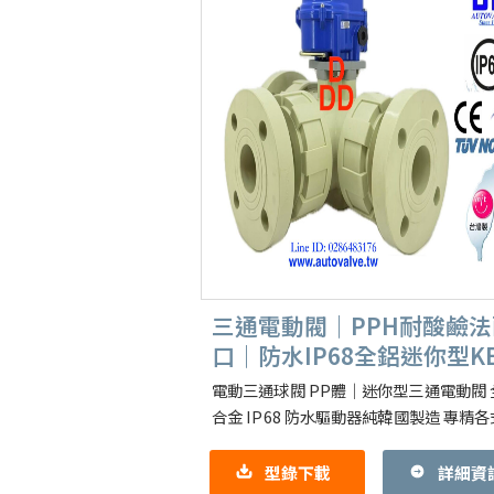
三通電動閥｜PPH耐酸鹼法
口｜防水IP68全鋁迷你型K
Smart DC
電動三通球閥 PP體｜迷你型三通電動閥 
合金 IP68 防水驅動器純韓國製造 專精各
PPH PP二通三通球閥 手動｜電動｜氣
關三通切換型｜比例智慧控
型錄下載
詳細資