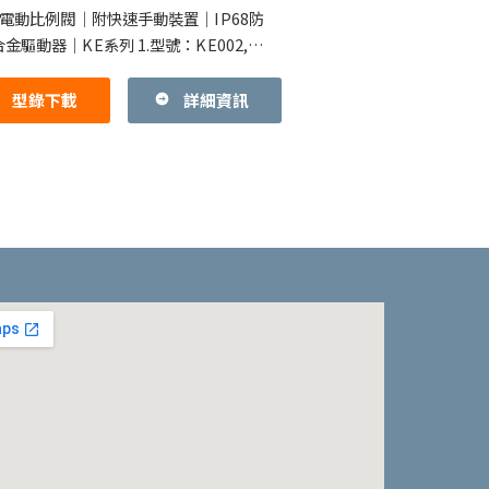
列
F電動比例閥｜附快速手動裝置｜IP68防
金驅動器｜KE系列 1.型號：KE002,
, KE005, KE006, KE008, KE01
型錄下載
詳細資訊