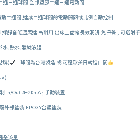
二通三通球閥 全部塑膠二通三通電動閥
轉動二通閥,達成二通球閥的電動開關或比例自動控制
採靜音低溫馬達 高耐用 出廠上齒輪長效潤滑 免保養 , 可選附手
於水,熱水,酸鹼液體
貼牌)
｜球閥為台灣製造 或 可選歐美日韓進口閥
UV)
In/Out 4~20mA ; 手動裝置
部塗裝 EPOXY台塑塗裝
 直通全流量