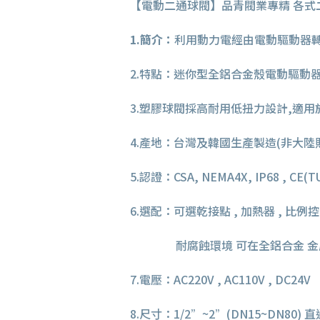
【電動二通球閥】品青閥業專精 各式
1.簡介：
利用動力電經由電動驅動器
2.特點：迷你型全鋁合金殼電動驅動器 
3.塑膠球閥採高耐用低扭力設計,適用
4.產地：台灣及韓國生產製造(非大陸
5.認證：CSA, NEMA4X, IP68 , CE(T
6.選配：可選乾接點 , 加熱器 , 比例控制 
耐腐蝕環境 可在全鋁合金 金屬外
7.電壓：AC220V , AC110V , DC24V
8.尺寸：1/2”~2”(DN15~DN80)