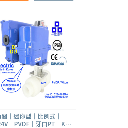
動閥｜迷你型｜比例式｜
24V｜PVDF｜牙口PT｜KE