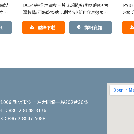
你型
系
韓國製
DC24V迷你型電動三片式球閥/驅動器韓國+台
PVD
控制
灣製造/可選乾接點 比例控制/新世代高效馬達
水鋁合
，
1.型號：KE001，KE002，KE002-ALS，
KE004
KE002-S
訊
型錄下載
詳細資訊
1006 新北市汐止區大同路一段302巷36號
886-2-8648-3176
886-2-8647-5088