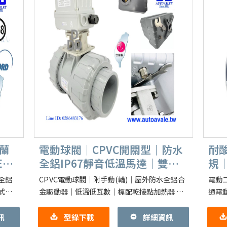
蘭
電動球閥｜CPVC開關型｜防水
耐
E｜
全鋁IP67靜音低溫馬達｜雙由
規｜
另插管
開
全鋁
CPVC電動球閥｜附手動(輪)｜屋外防水全鋁合
電動
式
金驅動器｜低溫低瓦數｜標配乾接點加熱器 1.
通電
動｜開
型號：DM50, DM100, DM200, DM400 全系列
閥】
標配
二通三
訊
型錄下載
詳細資訊