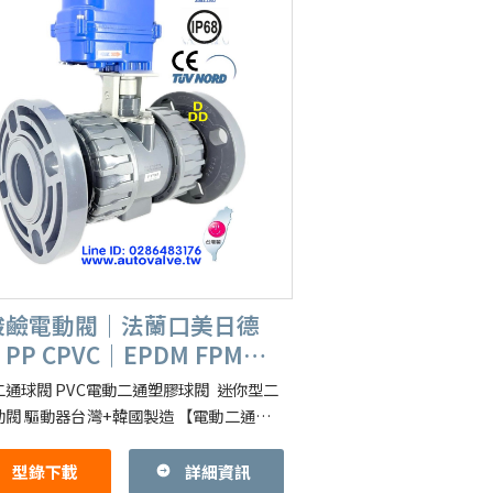
酸鹼電動閥｜法蘭口美日德
PP CPVC｜EPDM FPM｜
關型或比例式
二通球閥 PVC電動二通塑膠球閥 迷你型二
動閥 驅動器台灣+韓國製造 【電動二通球
品青閥業專精 各式二通三通球閥 全部塑膠
通電動閥 1.簡介
型錄下載
詳細資訊