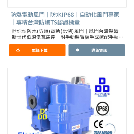
防爆電動風門｜防水IP68｜自動化風門專家
｜專精台灣防爆TS認證標章
迷你型防水(防爆)電動(比例)風門｜風門台灣製造｜
新世代低溫低瓦馬達｜附手動裝置板手或選配手動輪
防水型號：KE002，KE002-ALS，KE002-SMC，
型錄下載
詳細資訊