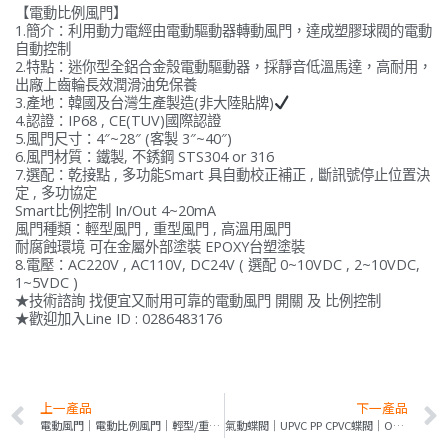
【電動比例風門】
1.簡介：利用動力電經由電動驅動器轉動風門，達成塑膠球閥的電動
自動控制
2.特點：迷你型全鋁合金殼電動驅動器，採靜音低溫馬達，高耐用，
出廠上齒輪長效潤滑油免保養
3.產地：韓國及台灣生產製造(非大陸貼牌)
4.認證：IP68 , CE(TUV)國際認證
5.風門尺寸：4″~28″ (客製 3″~40″)
6.風門材質：鐵製, 不銹鋼 STS304 or 316
7.選配：乾接點 , 多功能Smart 具自動校正補正 , 斷訊號停止位置決
定 , 多功協定
Smart比例控制 In/Out 4~20mA
風門種類：輕型風門 , 重型風門 , 高溫用風門
耐腐蝕環境 可在金屬外部塗裝 EPOXY台塑塗裝
8.電壓：AC220V , AC110V, DC24V ( 選配 0~10VDC , 2~10VDC,
1~5VDC )
★技術諮詢 找便宜又耐用可靠的電動風門 開關 及 比例控制
★歡迎加入Line ID : 0286483176
上一產品
下一產品
電動風門｜電動比例風門｜輕型/重型風門｜單片/多片｜KE附手動
氣動蝶閥｜UPVC PP CPVC蝶閥｜ON/OFF｜比例式｜Air Torque