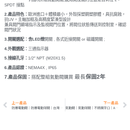
SPDT 接點
歐洲進口＋體積最小，外殼採塑鋼塑膠體，具抗腐蝕，
2.產品特色：
抗UV，主軸加粗及高精度緊湊型設計
兼具閥門顯場指示及監視閥門位置，將閥位狀態傳送到控制室，確認
閥門狀況
3.開關選配：含LED燈
開關 , 各式近接開關 or 磁鐵開關 ;
4.外觀選配：
三通指示器
5.接線孔牙：
1/2″ NPT (M20X1.5)
6.產品認證：
NEMA4X , IP65
最長
保固2年
7.產品保固：
搭配整組氣動閥購買
上一產品
下一產品
防爆電動閥｜防爆電動球閥｜台灣防爆TS標章｜OME系列
氣動閥｜氣動球閥｜不銹鋼牙口｜AT系列｜正APL-210N閥位顯示盒