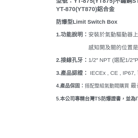
型號：YT-875(YT875)不鏽鋼S
YT-870(YT870)鋁合金
防爆型Limit Switch Box
1.功能說明：
安裝於氣動驅動器上方
感知開及關的位置是
2.接線孔牙：
1/2″ NPT (選配1/2″
3.產品認證：
IECEx , CE , IP6
最
4.產品保固：
搭配整組氣動閥購買
5.本公司專精台灣TS防爆證書，並為