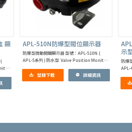
盒 顯
APL-510N防爆型閥位顯示器
AP
示
防爆型微動開關顯示器 型號：APL-510N (
APL-5系列 ) 防水型 Valve Position Monitor
(
防爆型
功能說明：安裝於氣動驅動器上方 或
nitor
APL-
型錄下載
詳細資訊
(Limi
訊