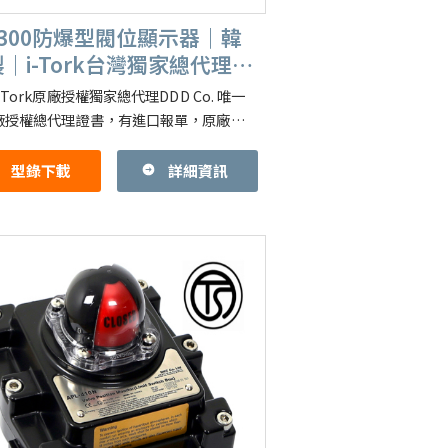
S300防爆型閥位顯示器｜韓
｜i-Tork台灣獨家總代理
 Co.
-Tork原廠授權獨家總代理DDD Co. 唯一
廠授權總代理證書，有進口報單，原廠防
型號：ITS-300 (ITS300) Valve Po
型錄下載
詳細資訊