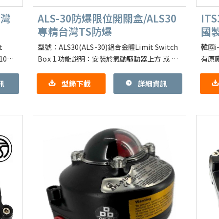
台灣
ALS-30防爆限位開關盒/ALS30
IT
專精台灣TS防爆
國製
DDD
t
型號：ALS30(ALS-30)鋁合金體Limit Switch
韓國i
0 (
Box 1.功能說明：安裝於氣動驅動器上方 或 手
有原
動閥 或 齒輪操作器 ,
偽標籤 
訊
型錄下載
詳細資訊