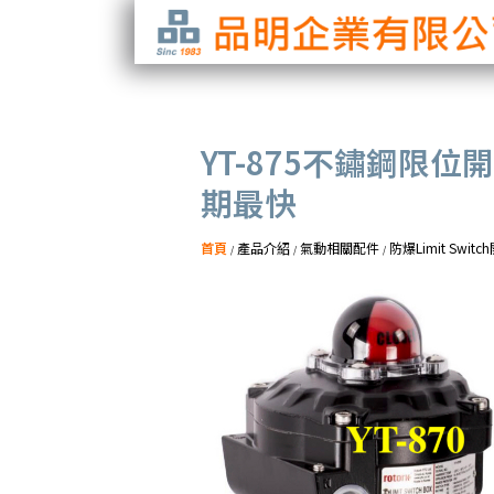
YT-875不鏽鋼限位
期最快
首頁
產品介紹
氣動相關配件
防爆Limit Swi
/
/
/