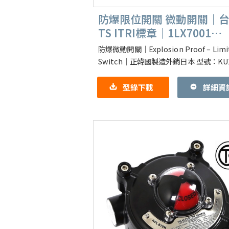
防爆限位開關 微動開關｜
TS ITRI標章｜1LX7001
1LX7003可參考
防爆微動開關｜Explosion Proof – Limi
Switch｜正韓國製造外銷日本 型號：KU10
類Azbil 1LX7003-
型錄下載
詳細資