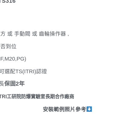
TS316
 或 手動閥 或 齒輪操作器 ,
否到位
PF,M20,PG)
7, 可選配TS(ITRI)認證
長
保固2年
ITRI工研院防爆實驗室長期合作廠商
安裝範例照片參考